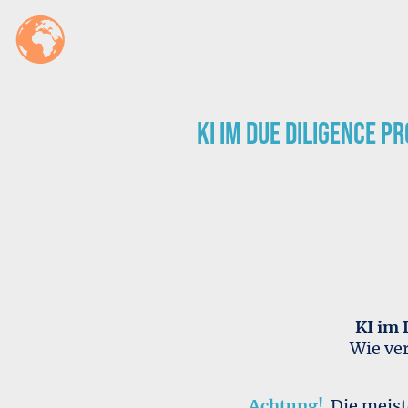
KI im Due Diligence P
KI im 
Wie ver
Achtung!
Die meist