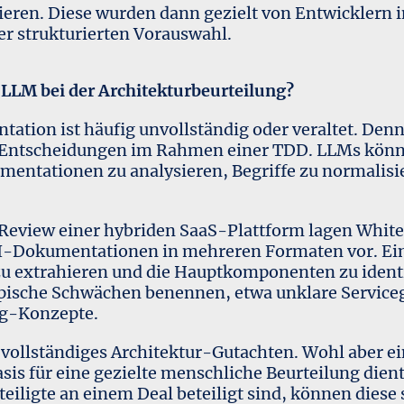
zieren. Diese wurden dann gezielt von Entwicklern i
er strukturierten Vorauswahl.
in LLM bei der Architekturbeurteilung?
ation ist häufig unvollständig oder veraltet. Denno
e Entscheidungen im Rahmen einer TDD. LLMs könn
mentationen zu analysieren, Begriffe zu normalisi
Review einer hybriden SaaS-Plattform lagen Whit
-Dokumentationen in mehreren Formaten vor. Ein
 extrahieren und die Hauptkomponenten zu identi
ypische Schwächen benennen, etwa unklare Service
ng-Konzepte.
 vollständiges Architektur-Gutachten. Wohl aber ei
Basis für eine gezielte menschliche Beurteilung die
teiligte an einem Deal beteiligt sind, können diese