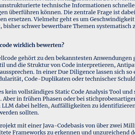
e unstrukturierte technische Informationen schnelle
gen überführen können. Die zentrale Frage ist dabei 
en ersetzen. Vielmehr geht es um Geschwindigkeit,
t, bisher schwer bewertbare Themen systematisch 
ode wirklich bewerten?
ellcode gehört zu den bekanntesten Anwendungen g
l und die Struktur von Code interpretieren, Antip
ssprechen. In einer Due Diligence lassen sich so 
dularität, Code-Duplikaten oder technischer Schul
es kein vollständiges Static Code Analysis Tool und
. Aber in frühen Phasen oder bei stichprobenartige
LLM dabei helfen, Auffälligkeiten zu identifiziere
werden sollten.
rojekt mit einer Java-Codebasis von über zwei Mill
altete Frameworks zu erkennen und unzureichend 