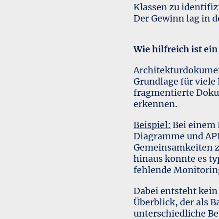
Klassen zu identifi
Der Gewinn lag in d
Wie hilfreich ist e
Architekturdokument
Grundlage für viel
fragmentierte Doku
erkennen.
Beispiel:
Bei einem 
Diagramme und API
Gemeinsamkeiten zu
hinaus konnte es t
fehlende Monitori
Dabei entsteht kein
Überblick, der als 
unterschiedliche Be