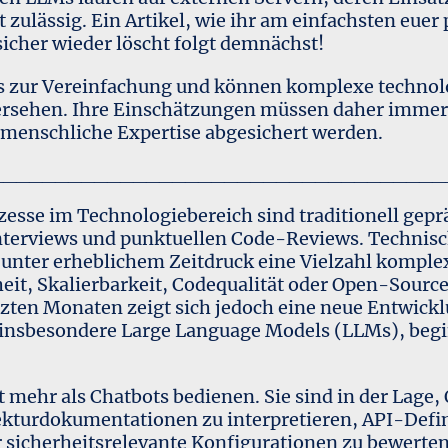
 zulässig. Ein Artikel, wie ihr am einfachsten euer
sicher wieder löscht folgt demnächst!
 zur Vereinfachung und können komplexe technol
rsehen. Ihre Einschätzungen müssen daher immer
 menschliche Expertise abgesichert werden.
___________________________________
esse im Technologiebereich sind traditionell gepr
nterviews und punktuellen Code-Reviews. Technisc
, unter erheblichem Zeitdruck eine Vielzahl kompl
heit, Skalierbarkeit, Codequalität oder Open-Sour
tzten Monaten zeigt sich jedoch eine neue Entwickl
, insbesondere Large Language Models (LLMs), begi
mehr als Chatbots bedienen. Sie sind in der Lage, 
ekturdokumentationen zu interpretieren, API-Defi
sicherheitsrelevante Konfigurationen zu bewerten