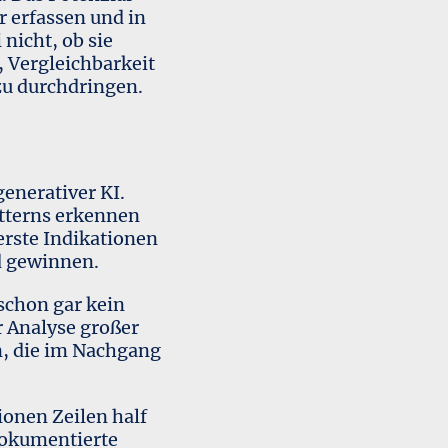
r erfassen und in
nicht, ob sie
 Vergleichbarkeit
zu durchdringen.
enerativer KI.
atterns erkennen
erste Indikationen
d gewinnen.
 schon gar kein
r Analyse großer
n, die im Nachgang
ionen Zeilen half
dokumentierte