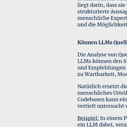
liegt darin, dass si
strukturierte Aussa
menschliche Expert
und die Möglichkei
Können LLMs Quellc
Die Analyse von Qu
LLMs können den Sti
und Empfehlungen au
zu Wartbarkeit, Mo
Natürlich ersetzt di
menschliches Urteil
Codebasen kann ein 
vertieft untersucht 
Beispiel:
In einem P
ein LLM dabei, ver