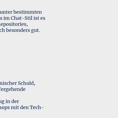
, unter bestimmten
 im Chat-Stil ist es
epositories,
h besonders gut.
nischer Schuld,
iefergehende
g in der
shops mit den Tech-