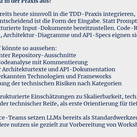
z in der Praxis aus?
reits heute sinnvoll in die TDD-Praxis integrieren
tscheidend ist die Form der Eingabe. Statt Prompts
kturierte Input-Dokumente bereitzustellen. Code-R
Architektur-Diagramme und API-Specs eignen sic
f könnte so aussehen:
ter Repository-Ausschnitte
odeanalyse mit Kommentierung
Architekturtexte und API-Dokumentation
erkannten Technologien und Frameworks
 der technischen Risiken nach Kategorien
rukturierte Einschätzungen zu Skalierbarkeit, tech
der technischer Reife, als erste Orientierung für t
ce-Teams setzen LLMs bereits als Standardwerkzeu
ere nutzen sie gezielt zur Vorbereitung von Work