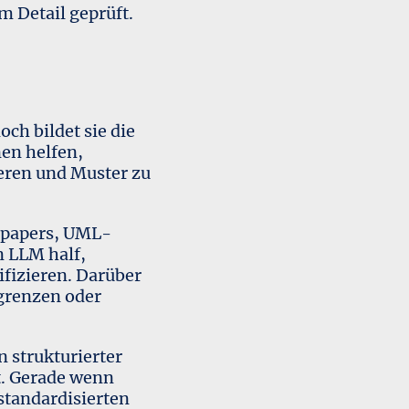
m Detail geprüft.
ch bildet sie die
en helfen,
eren und Muster zu
epapers, UML-
 LLM half,
fizieren. Darüber
grenzen oder
n strukturierter
nt. Gerade wenn
 standardisierten