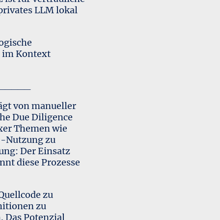
 privates LLM lokal
ogische
 im Kontext
_____
ägt von manueller
he Due Diligence
exer Themen wie
ce-Nutzung zu
ung: Der Einsatz
nnt diese Prozesse
Quellcode zu
nitionen zu
. Das Potenzial