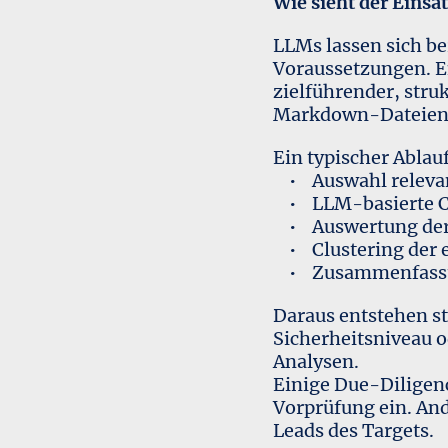
Wie sieht der Einsat
LLMs lassen sich be
Voraussetzungen. En
zielführender, stru
Markdown-Dateien, 
Ein typischer Ablau
• Auswahl relevan
• LLM-basierte C
• Auswertung der 
• Clustering der 
• Zusammenfassung
Daraus entstehen st
Sicherheitsniveau o
Analysen.
Einige Due-Diligen
Vorprüfung ein. And
Leads des Targets.